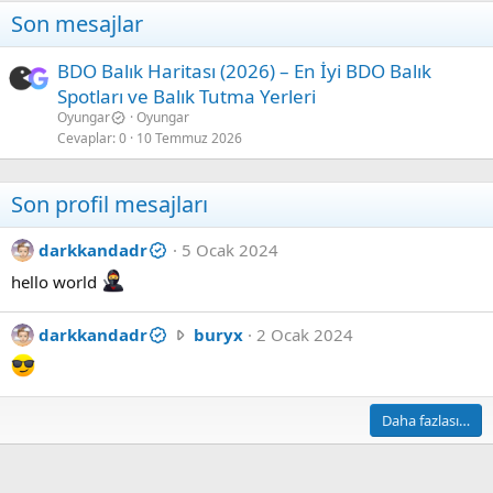
Son mesajlar
BDO Balık Haritası (2026) – En İyi BDO Balık
Spotları ve Balık Tutma Yerleri
Oyungar
Oyungar
Cevaplar
0
10 Temmuz 2026
Son profil mesajları
darkkandadr
5 Ocak 2024
hello world
d
darkkandadr
buryx
2 Ocak 2024
a
r
k
Daha fazlası…
k
a
n