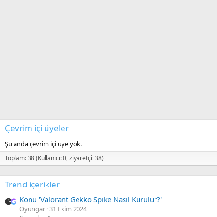
d
a
d
r
,
b
u
r
y
x
a
d
l
Çevrim içi üyeler
ı
k
Şu anda çevrim içi üye yok.
u
Toplam: 38 (Kullanıcı: 0, ziyaretçi: 38)
l
l
Trend içerikler
a
n
Konu 'Valorant Gekko Spike Nasıl Kurulur?'
ı
Oyungar
31 Ekim 2024
c