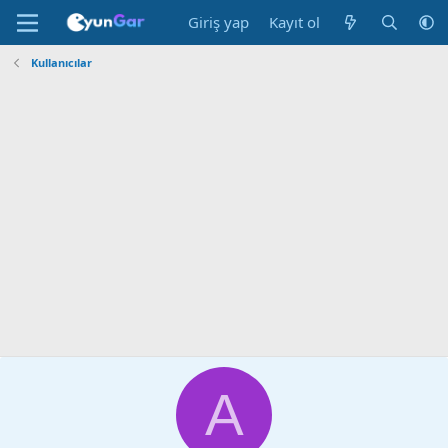
Giriş yap
Kayıt ol
Kullanıcılar
A