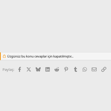
Üzgünüz bu konu cevaplar için kapatılmıştır...
Facebook
X (Twitter)
Bluesky
LinkedIn
Reddit
Pinterest
Tumblr
WhatsApp
E-posta
Li
Paylaş: