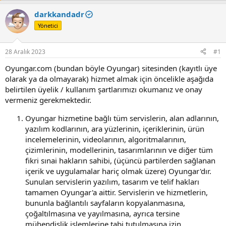
u
l
y
a
darkkandadr
u
n
Yönetici
B
g
a
ı
ş
ç
28 Aralık 2023
#1
l
t
a
a
Oyungar.com (bundan böyle Oyungar) sitesinden (kayıtlı üye
t
r
olarak ya da olmayarak) hizmet almak için öncelikle aşağıda
a
i
belirtilen üyelik / kullanım şartlarımızı okumanız ve onay
n
h
vermeniz gerekmektedir.
i
Oyungar hizmetine bağlı tüm servislerin, alan adlarının,
yazılım kodlarının, ara yüzlerinin, içeriklerinin, ürün
incelemelerinin, videolarının, algoritmalarının,
çizimlerinin, modellerinin, tasarımlarının ve diğer tüm
fikri sınai hakların sahibi, (üçüncü partilerden sağlanan
içerik ve uygulamalar hariç olmak üzere) Oyungar'dır.
Sunulan servislerin yazılım, tasarım ve telif hakları
tamamen Oyungar'a aittir. Servislerin ve hizmetlerin,
bununla bağlantılı sayfaların kopyalanmasına,
çoğaltılmasına ve yayılmasına, ayrıca tersine
mühendislik işlemlerine tabi tutulmasına izin