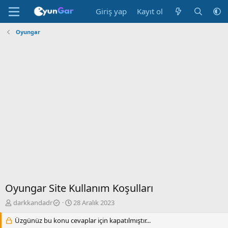
Giriş yap
Kayıt ol
Oyungar
Oyungar Site Kullanım Koşulları
K
B
darkkandadr
28 Aralık 2023
o
a
n
Üzgünüz bu konu cevaplar için kapatılmıştır...
ş