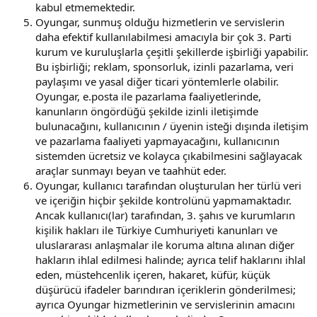
kabul etmemektedir.
Oyungar, sunmuş olduğu hizmetlerin ve servislerin
daha efektif kullanılabilmesi amacıyla bir çok 3. Parti
kurum ve kuruluşlarla çeşitli şekillerde işbirliği yapabilir.
Bu işbirliği; reklam, sponsorluk, izinli pazarlama, veri
paylaşımı ve yasal diğer ticari yöntemlerle olabilir.
Oyungar, e.posta ile pazarlama faaliyetlerinde,
kanunların öngördüğü şekilde izinli iletişimde
bulunacağını, kullanıcının / üyenin isteği dışında iletişim
ve pazarlama faaliyeti yapmayacağını, kullanıcının
sistemden ücretsiz ve kolayca çıkabilmesini sağlayacak
araçlar sunmayı beyan ve taahhüt eder.
Oyungar, kullanıcı tarafından oluşturulan her türlü veri
ve içeriğin hiçbir şekilde kontrolünü yapmamaktadır.
Ancak kullanıcı(lar) tarafından, 3. şahıs ve kurumların
kişilik hakları ile Türkiye Cumhuriyeti kanunları ve
uluslararası anlaşmalar ile koruma altına alınan diğer
hakların ihlal edilmesi halinde; ayrıca telif haklarını ihlal
eden, müstehcenlik içeren, hakaret, küfür, küçük
düşürücü ifadeler barındıran içeriklerin gönderilmesi;
ayrıca Oyungar hizmetlerinin ve servislerinin amacını