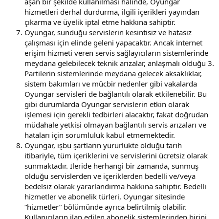
aşan bir şekilde kullanılması halinde, Oyungar
hizmetleri derhal durdurma, ilgili içerikleri yayından
çıkarma ve üyelik iptal etme hakkına sahiptir.
Oyungar, sunduğu servislerin kesintisiz ve hatasız
çalışması için elinde geleni yapacaktır. Ancak internet
erişim hizmeti veren servis sağlayıcıların sistemlerinde
meydana gelebilecek teknik arızalar, anlaşmalı olduğu 3.
Partilerin sistemlerinde meydana gelecek aksaklıklar,
sistem bakımları ve mücbir nedenler gibi vakalarda
Oyungar servisleri de bağlantılı olarak etkilenebilir. Bu
gibi durumlarda Oyungar servislerin etkin olarak
işlemesi için gerekli tedbirleri alacaktır, fakat doğrudan
müdahale yetkisi olmayan bağlantılı servis arızaları ve
hataları için sorumluluk kabul etmemektedir.
Oyungar, işbu şartların yürürlükte olduğu tarih
itibariyle, tüm içeriklerini ve servislerini ücretsiz olarak
sunmaktadır. İleride herhangi bir zamanda, sunmuş
olduğu servislerden ve içeriklerden bedelli ve/veya
bedelsiz olarak yararlandırma hakkına sahiptir. Bedelli
hizmetler ve abonelik türleri, Oyungar sitesinde
“hizmetler” bölümünde ayrıca belirtilmiş olabilir.
Kullanıcıların ilan edilen abonelik sistemlerinden birini