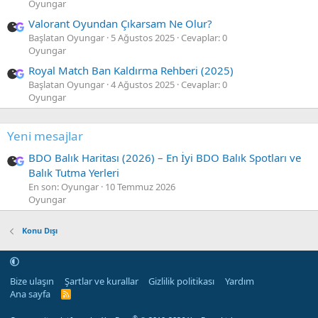
Oyungar
Valorant Oyundan Çıkarsam Ne Olur?
Başlatan Oyungar
5 Ağustos 2025
Cevaplar: 0
Oyungar
Royal Match Ban Kaldırma Rehberi (2025)
Başlatan Oyungar
4 Ağustos 2025
Cevaplar: 0
Oyungar
Yeni mesajlar
BDO Balık Haritası (2026) – En İyi BDO Balık Spotları ve
Balık Tutma Yerleri
En son: Oyungar
10 Temmuz 2026
Oyungar
Konu Dışı
Bize ulaşın
Şartlar ve kurallar
Gizlilik politikası
Yardım
Ana sayfa
R
S
S
®