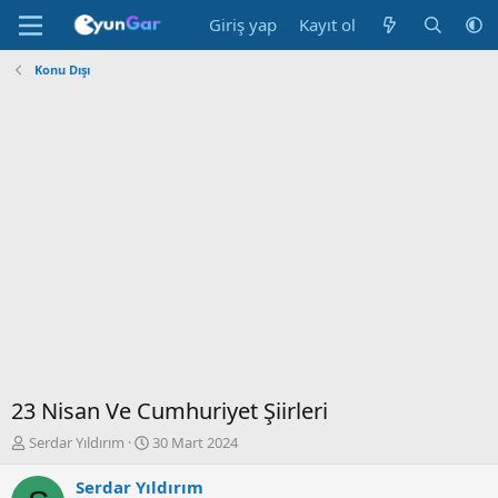
Giriş yap
Kayıt ol
Konu Dışı
23 Nisan Ve Cumhuriyet Şiirleri
K
B
Serdar Yıldırım
30 Mart 2024
o
a
n
ş
Serdar Yıldırım