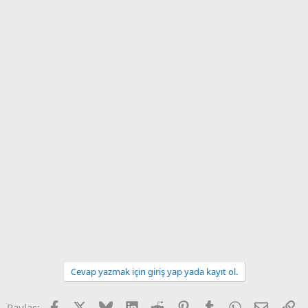
Cevap yazmak için giriş yap yada kayıt ol.
Facebook
X (Twitter)
Bluesky
LinkedIn
Reddit
Pinterest
Tumblr
WhatsApp
E-posta
Li
Paylaş: