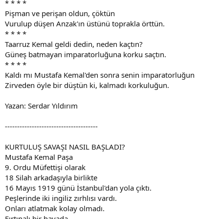
* * * *
Pişman ve perişan oldun, çöktün
Vurulup düşen Anzak'ın üstünü toprakla örttün.
* * * *
Taarruz Kemal geldi dedin, neden kaçtın?
Güneş batmayan imparatorluğuna korku saçtın.
* * * *
Kaldı mı Mustafa Kemal'den sonra senin imparatorluğun
Zirveden öyle bir düştün ki, kalmadı korkuluğun.
Yazan: Serdar Yıldırım
--------------------------------------
KURTULUŞ SAVAŞI NASIL BAŞLADI?
Mustafa Kemal Paşa
9. Ordu Müfettişi olarak
18 Silah arkadaşıyla birlikte
16 Mayıs 1919 günü İstanbul'dan yola çıktı.
Peşlerinde iki ingiliz zırhlısı vardı.
Onları atlatmak kolay olmadı.
Fırtınalı bir havada