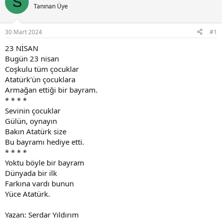
S
u
l
Tanınan Üye
y
a
u
n
B
g
30 Mart 2024
#1
a
ı
ş
ç
23 NİSAN
l
t
Bugün 23 nisan
a
a
Coşkulu tüm çocuklar
t
r
Atatürk'ün çocuklara
a
i
Armağan ettiği bir bayram.
n
h
* * * *
i
Sevinin çocuklar
Gülün, oynayın
Bakın Atatürk size
Bu bayramı hediye etti.
* * * *
Yoktu böyle bir bayram
Dünyada bir ilk
Farkına vardı bunun
Yüce Atatürk.
Yazan: Serdar Yıldırım