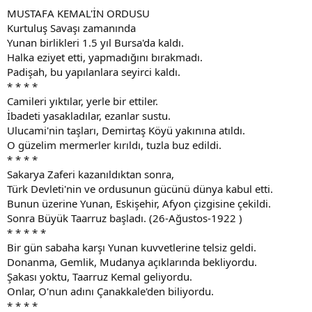
MUSTAFA KEMAL'İN ORDUSU
Kurtuluş Savaşı zamanında
Yunan birlikleri 1.5 yıl Bursa'da kaldı.
Halka eziyet etti, yapmadığını bırakmadı.
Padişah, bu yapılanlara seyirci kaldı.
* * * *
Camileri yıktılar, yerle bir ettiler.
İbadeti yasakladılar, ezanlar sustu.
Ulucami'nin taşları, Demirtaş Köyü yakınına atıldı.
O güzelim mermerler kırıldı, tuzla buz edildi.
* * * *
Sakarya Zaferi kazanıldıktan sonra,
Türk Devleti'nin ve ordusunun gücünü dünya kabul etti.
Bunun üzerine Yunan, Eskişehir, Afyon çizgisine çekildi.
Sonra Büyük Taarruz başladı. (26-Ağustos-1922 )
* * * * *
Bir gün sabaha karşı Yunan kuvvetlerine telsiz geldi.
Donanma, Gemlik, Mudanya açıklarında bekliyordu.
Şakası yoktu, Taarruz Kemal geliyordu.
Onlar, O'nun adını Çanakkale'den biliyordu.
* * * *