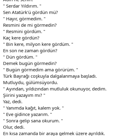
" Serdar Yıldırım. "
Sen Atatürk'ü gördün mü?
" Hayır, görmedim. "
Resmini de mi görmedin?
" Resmini gördüm. "
Kaç kere gördün?
" Bin kere, milyon kere gördüm. "
En son ne zaman gördün?
" Dün gördüm. "
Demek bugün görmedin?
" Bugün görmedim ama görürüm. "
Türk Bayrağı coşkuyla dalgalanmaya başladı.
Mutluydu, gülümsüyordu.
" Ayından, yıldızından mutluluk okunuyor, dedim.
Şiirini yazayım mı? "
Yaz, dedi.
" Yanımda kağıt, kalem yok. "
" Eve gidince yazarım. "
" Sonra gelip sana okurum. "
Olur, dedi.
En kısa zamanda bir araya gelmek üzere ayrıldık.