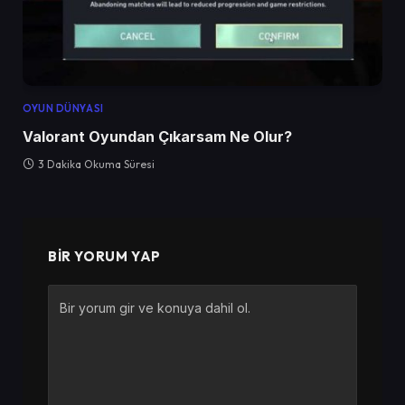
OYUN DÜNYASI
Valorant Oyundan Çıkarsam Ne Olur?
3 Dakika Okuma Süresi
BIR YORUM YAP