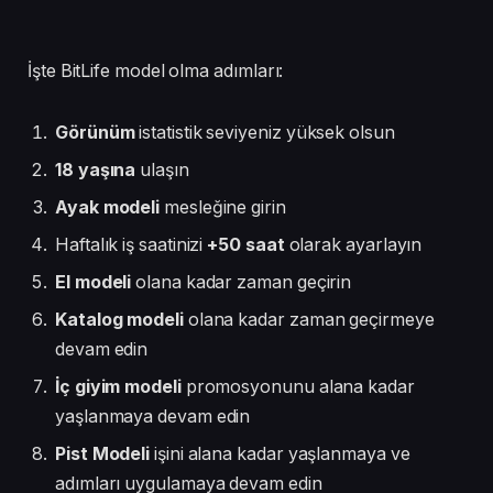
İşte BitLife model olma adımları:
Görünüm
istatistik seviyeniz yüksek olsun
18 yaşına
ulaşın
Ayak modeli
mesleğine girin
Haftalık iş saatinizi
+50 saat
olarak ayarlayın
El modeli
olana kadar zaman geçirin
Katalog modeli
olana kadar zaman geçirmeye
devam edin
İç giyim modeli
promosyonunu alana kadar
yaşlanmaya devam edin
Pist Modeli
işini alana kadar yaşlanmaya ve
adımları uygulamaya devam edin