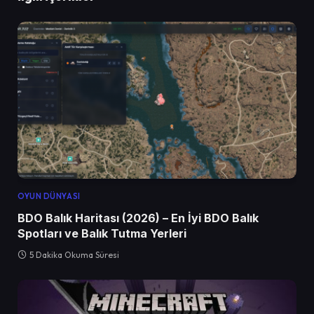
OYUN DÜNYASI
BDO Balık Haritası (2026) – En İyi BDO Balık
Spotları ve Balık Tutma Yerleri
5 Dakika Okuma Süresi