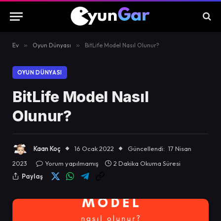
Ev
»
Oyun Dünyası
»
BitLife Model Nasıl Olunur?
OYUN DÜNYASI
BitLife Model Nasıl
Olunur?
Kaan Koç
16 Ocak 2022
Güncellendi:
17 Nisan
2023
Yorum yapılmamış
2 Dakika Okuma Süresi
Paylaş