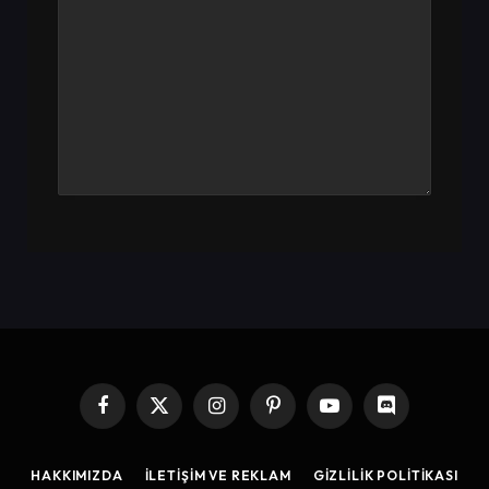
Facebook
X
Instagram
Pinterest
YouTube
Discord
(Twitter)
HAKKIMIZDA
İLETIŞIM VE REKLAM
GIZLILIK POLITIKASI