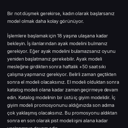
Bir not düşmek gerekirse, kadın olarak başlarsanız
model olmak daha kolay görünüyor.
İşlemlere başlamak için 18 yaşına ulaşana kadar
bekleyin. İş ilanlarından ayak modelini bulmanız
gerekiyor. Eğer ayak modelini bulamazsanız oyunu
yeniden başlatmanız gerekebilir. Ayak modeli
mesleğine girdikten sonra haftalık +50 saat sıkı
çalışma yapmanız gerekiyor. Belirli zaman geçtikten
sonra el modeli olacaksınız. El modeli olduktan sonra
katalog modeli olana kadar zaman geçirmeye devam
edin. Katalog modelinin bir üstü iç giyim modelidir. İç
giyim modeli promosyonunu aldığınızda son adıma
çok yaklaşmış olacaksınız. Bu promosyonu aldıktan
sonra en son olarak pist modeli işini alana kadar