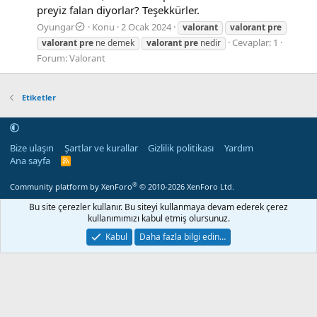
preyiz falan diyorlar? Teşekkürler.
Oyungar
Konu
2 Ocak 2024
valorant
valorant
pre
Cevaplar: 1
valorant
pre
ne demek
valorant
pre
nedir
Forum:
Valorant
Etiketler
Bize ulaşın
Şartlar ve kurallar
Gizlilik politikası
Yardım
Ana sayfa
R
S
S
®
Community platform by XenForo
© 2010-2026 XenForo Ltd.
Bu site çerezler kullanır. Bu siteyi kullanmaya devam ederek çerez
kullanımımızı kabul etmiş olursunuz.
Kabul
Daha fazla bilgi edin…