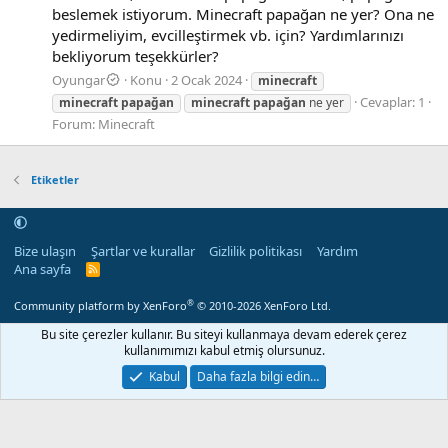
beslemek istiyorum. Minecraft papağan ne yer? Ona ne
yedirmeliyim, evcilleştirmek vb. için? Yardımlarınızı
bekliyorum teşekkürler?
Oyungar
Konu
2 Ocak 2024
minecraft
Cevaplar: 1
minecraft
papağan
minecraft
papağan
ne yer
Forum:
Minecraft
Etiketler
Bize ulaşın
Şartlar ve kurallar
Gizlilik politikası
Yardım
Ana sayfa
R
S
S
®
Community platform by XenForo
© 2010-2026 XenForo Ltd.
Bu site çerezler kullanır. Bu siteyi kullanmaya devam ederek çerez
kullanımımızı kabul etmiş olursunuz.
Kabul
Daha fazla bilgi edin…