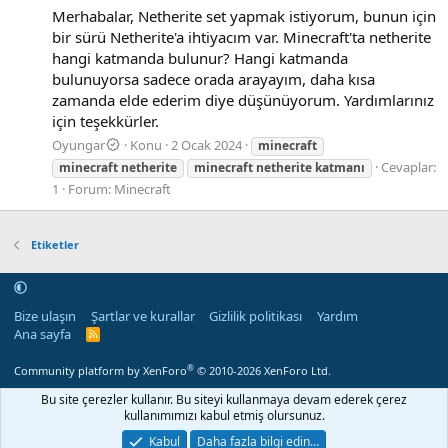
Merhabalar, Netherite set yapmak istiyorum, bunun için
bir sürü Netherite'a ihtiyacım var. Minecraft'ta netherite
hangi katmanda bulunur? Hangi katmanda
bulunuyorsa sadece orada arayayım, daha kısa
zamanda elde ederim diye düşünüyorum. Yardımlarınız
için teşekkürler.
Oyungar
Konu
2 Ocak 2024
minecraft
Cevaplar:
minecraft
netherite
minecraft
netherite
katmanı
1
Forum:
Minecraft
Etiketler
Bize ulaşın
Şartlar ve kurallar
Gizlilik politikası
Yardım
Ana sayfa
R
S
S
®
Community platform by XenForo
© 2010-2026 XenForo Ltd.
Bu site çerezler kullanır. Bu siteyi kullanmaya devam ederek çerez
kullanımımızı kabul etmiş olursunuz.
Kabul
Daha fazla bilgi edin…