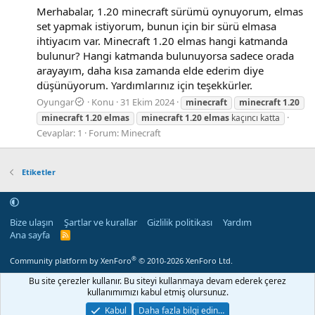
Merhabalar, 1.20 minecraft sürümü oynuyorum, elmas
set yapmak istiyorum, bunun için bir sürü elmasa
ihtiyacım var. Minecraft 1.20 elmas hangi katmanda
bulunur? Hangi katmanda bulunuyorsa sadece orada
arayayım, daha kısa zamanda elde ederim diye
düşünüyorum. Yardımlarınız için teşekkürler.
Oyungar
Konu
31 Ekim 2024
minecraft
minecraft
1.20
minecraft
1.20
elmas
minecraft
1.20
elmas
kaçıncı katta
Cevaplar: 1
Forum:
Minecraft
Etiketler
Bize ulaşın
Şartlar ve kurallar
Gizlilik politikası
Yardım
Ana sayfa
R
S
S
®
Community platform by XenForo
© 2010-2026 XenForo Ltd.
Bu site çerezler kullanır. Bu siteyi kullanmaya devam ederek çerez
kullanımımızı kabul etmiş olursunuz.
Kabul
Daha fazla bilgi edin…