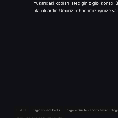
Yukarıdaki kodları istediğiniz gibi konsol 
olacaklardır. Umarız rehberimiz işinize yar
CSGO
csgo konsol kodu
csgo öldükten sonra tekrar do
csgo yeniden doğurma kodu