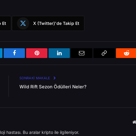
 Et
X (Twitter)'de Takip Et
egram
Facebook
Pinterest
LinkedIn
Email
Bağlantıyı
Redd
Kopyala
SONRAKI MAKALE
Wild Rift Sezon Ödülleri Neler?
ji hastası. Bu aralar kripto ile ilgileniyor.