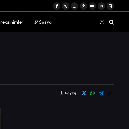
Facebook
X
Instagram
Pinterest
YouTube
LinkedIn
Discord
(Twitter)
reksinimleri
Sosyal
Paylaş