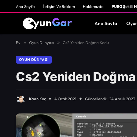
Ana Sayfa
İletişim Ve Reklam
Hakkımızda
PUBG Şekilli N
Ana Sayfa
Oyun
Ev
»
Oyun Dünyası
»
Cs2 Yeniden Doğma Kodu
OYUN DÜNYASI
Cs2 Yeniden Doğma
Kaan Koç
4 Ocak 2021
Güncellendi:
24 Aralık 2023