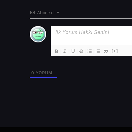
Abone ol
[+]
0
YORUM