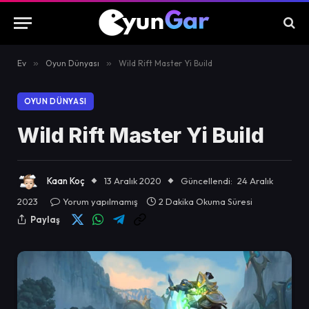
Ev
»
Oyun Dünyası
»
Wild Rift Master Yi Build
OYUN DÜNYASI
Wild Rift Master Yi Build
Kaan Koç
13 Aralık 2020
Güncellendi:
24 Aralık
2023
Yorum yapılmamış
2 Dakika Okuma Süresi
Paylaş