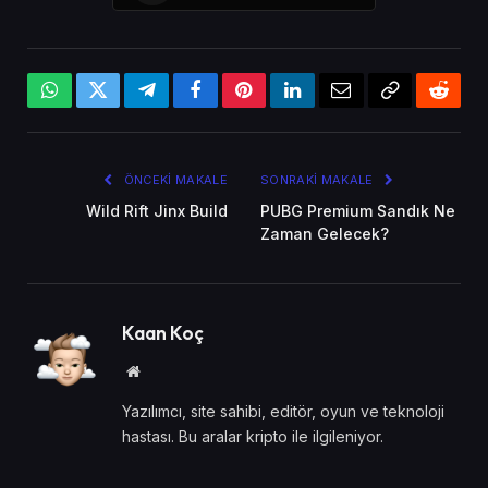
WhatsApp
X
Telegram
Facebook
Pinterest
LinkedIn
Email
Bağlantıyı
Reddi
(Twitter)
Kopyala
ÖNCEKI MAKALE
SONRAKI MAKALE
Wild Rift Jinx Build
PUBG Premium Sandık Ne
Zaman Gelecek?
Kaan Koç
Website
Yazılımcı, site sahibi, editör, oyun ve teknoloji
hastası. Bu aralar kripto ile ilgileniyor.