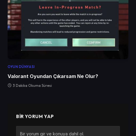
OYUN DÜNYASI
Valorant Oyundan Çıkarsam Ne Olur?
3 Dakika Okuma Süresi
BIR YORUM YAP