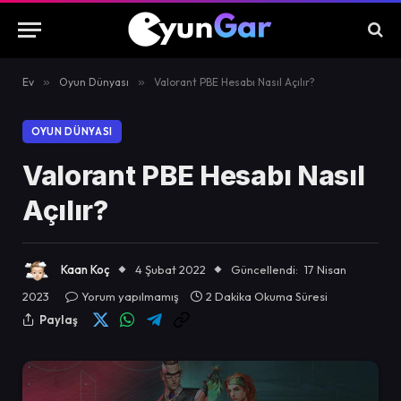
Ev
»
Oyun Dünyası
»
Valorant PBE Hesabı Nasıl Açılır?
OYUN DÜNYASI
Valorant PBE Hesabı Nasıl
Açılır?
Kaan Koç
4 Şubat 2022
Güncellendi:
17 Nisan
2023
Yorum yapılmamış
2 Dakika Okuma Süresi
Paylaş