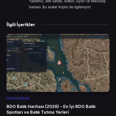
Yazılımcı, site sahibi, editör, oyun ve teknoloji
hastası. Bu aralar kripto ile ilgileniyor.
İlgili İçerikler
OYUN DÜNYASI
BDO Balık Haritası (2026) – En İyi BDO Balık
Spotları ve Balık Tutma Yerleri