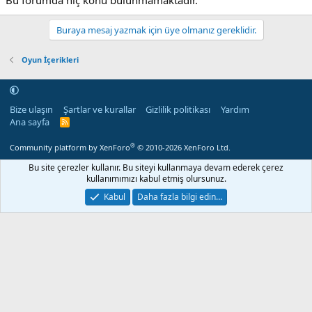
Bu forumda hiç konu bulunmamaktadır.
Buraya mesaj yazmak için üye olmanız gereklidir.
Oyun İçerikleri
Bize ulaşın
Şartlar ve kurallar
Gizlilik politikası
Yardım
Ana sayfa
R
S
S
®
Community platform by XenForo
© 2010-2026 XenForo Ltd.
Bu site çerezler kullanır. Bu siteyi kullanmaya devam ederek çerez
kullanımımızı kabul etmiş olursunuz.
Kabul
Daha fazla bilgi edin…