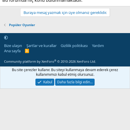
Bu forumda hiç konu bulunmamaktadır.
Buraya mesaj yazmak için üye olmanız gereklidir.
Popüler Oyunlar
Bize ulaşın
Şartlar ve kurallar
Gizlilik politikası
Yardım
Ana sayfa
R
S
S
®
Community platform by XenForo
© 2010-2026 XenForo Ltd.
Bu site çerezler kullanır. Bu siteyi kullanmaya devam ederek çerez
kullanımımızı kabul etmiş olursunuz.
Kabul
Daha fazla bilgi edin…