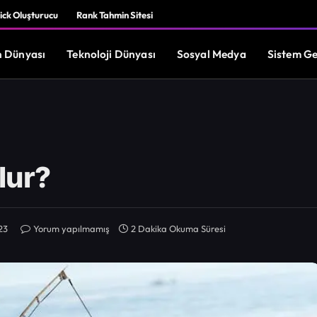
ick Oluşturucu
Rank Tahmin Sitesi
 Dünyası
Teknoloji Dünyası
Sosyal Medya
Sistem Ge
lur?
23
Yorum yapılmamış
2 Dakika Okuma Süresi