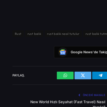
Rust
rust balık
rust balık nasıl tutulur
rust balık tut
Google News'de Takip
PAYLAŞ.
WhatsApp
X
Tel
(Twitter)
ÖNCEKI MAKALE
New World Hızlı Seyahat (Fast Travel) Nasıl