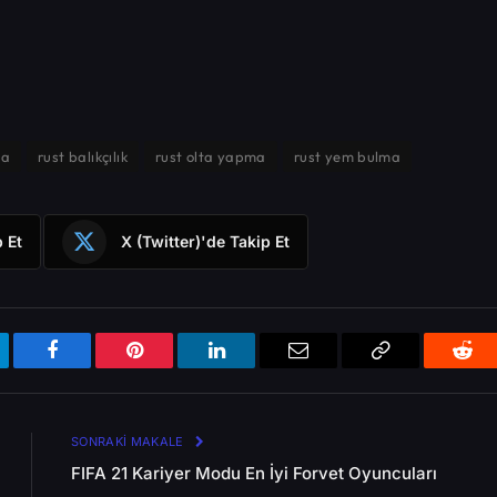
ma
rust balıkçılık
rust olta yapma
rust yem bulma
 Et
X (Twitter)'de Takip Et
egram
Facebook
Pinterest
LinkedIn
Email
Bağlantıyı
Redd
Kopyala
SONRAKI MAKALE
FIFA 21 Kariyer Modu En İyi Forvet Oyuncuları