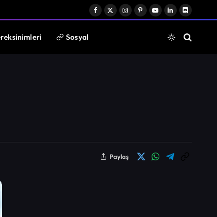
Facebook
X
Instagram
Pinterest
YouTube
LinkedIn
Discord
(Twitter)
reksinimleri
Sosyal
Paylaş