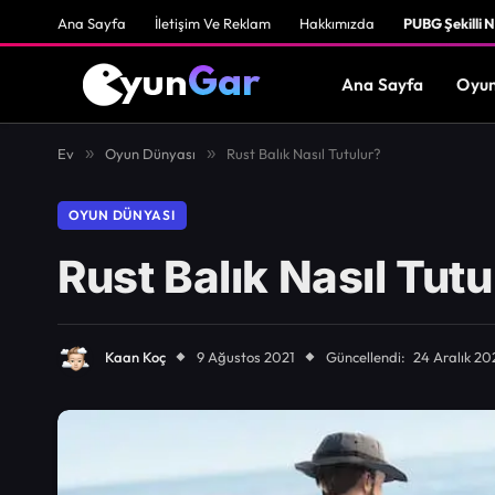
Ana Sayfa
İletişim Ve Reklam
Hakkımızda
PUBG Şekilli N
Ana Sayfa
Oyun
Ev
»
Oyun Dünyası
»
Rust Balık Nasıl Tutulur?
OYUN DÜNYASI
Rust Balık Nasıl Tutu
Kaan Koç
9 Ağustos 2021
Güncellendi:
24 Aralık 20