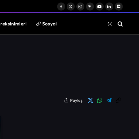
Facebook
X
Instagram
Pinterest
YouTube
LinkedIn
Discord
(Twitter)
reksinimleri
Sosyal
Paylaş