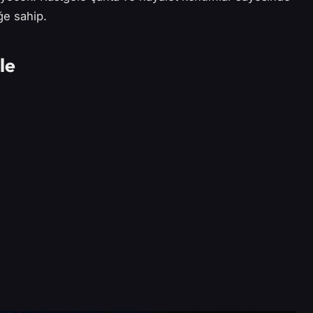
ğe sahip.
le