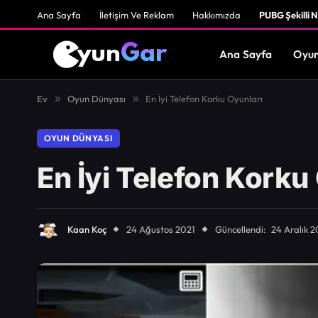
Ana Sayfa
İletişim Ve Reklam
Hakkımızda
PUBG Şekilli N
Ana Sayfa
Oyun
Ev
»
Oyun Dünyası
»
En İyi Telefon Korku Oyunları
OYUN DÜNYASI
En İyi Telefon Korku
Kaan Koç
24 Ağustos 2021
Güncellendi:
24 Aralık 