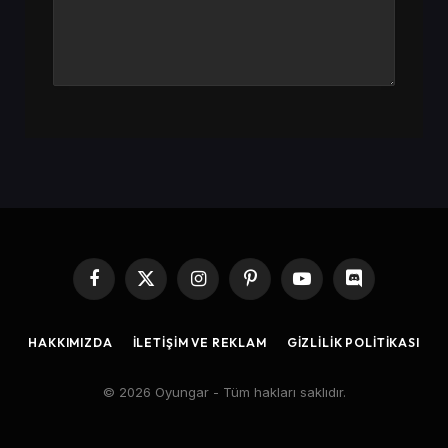
Facebook
X
Instagram
Pinterest
YouTube
Discord
(Twitter)
HAKKIMIZDA
İLETIŞIM VE REKLAM
GIZLILIK POLITIKASI
© 2026 Oyungar - Tüm hakları saklıdır.