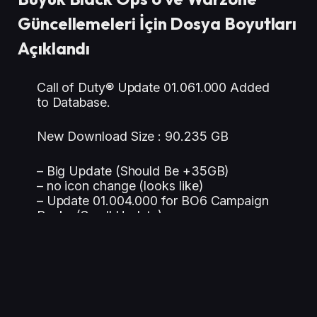
Güncellemeleri İçin Dosya Boyutları
Açıklandı
Call of Duty® Update 01.061.000 Added
to Database.
New Download Size : 90.235 GB
– Big Update (Should Be +35GB)
– no icon change (looks like)
– Update 01.004.000 for BO6 Campaign
Packs (Small Update)
– No Update for MW2 Packs
– Update 01.004.000 For Warzone Pack
(+10 GB)
-…
pic.twitter.com/oQGhfUZBdb
— PlayStation Game Size