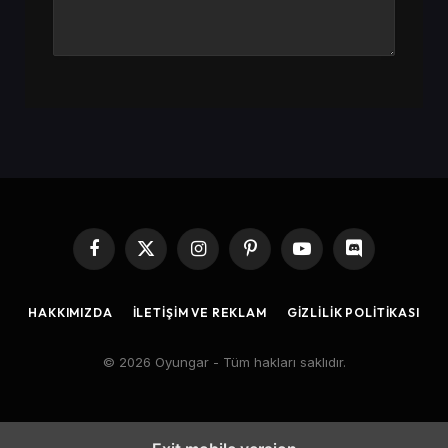
Facebook
X
Instagram
Pinterest
YouTube
Discord
(Twitter)
HAKKIMIZDA
İLETIŞIM VE REKLAM
GIZLILIK POLITIKASI
© 2026 Oyungar - Tüm hakları saklıdır.