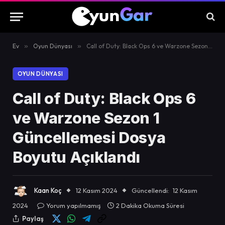
Ev
»
Oyun Dünyası
»
Call of Duty: Black Ops 6 ve Warzone Sezon 1 Güncellemesi Dosya Boyutu Açıklandı
OYUN DÜNYASI
Call of Duty: Black Ops 6
ve Warzone Sezon 1
Güncellemesi Dosya
Boyutu Açıklandı
Kaan Koç
12 Kasım 2024
Güncellendi:
12 Kasım
2024
Yorum yapılmamış
2 Dakika Okuma Süresi
Paylaş