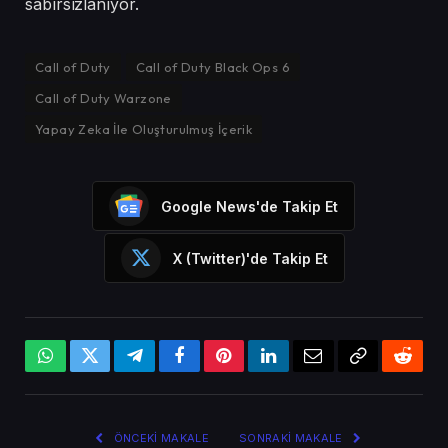
sabırsızlanıyor.
Call of Duty
Call of Duty Black Ops 6
Call of Duty Warzone
Yapay Zeka İle Oluşturulmuş İçerik
Google News'de Takip Et
X (Twitter)'de Takip Et
WhatsApp
X
Telegram
Facebook
Pinterest
LinkedIn
Email
Bağlantıyı
Reddi
(Twitter)
Kopyala
ÖNCEKI MAKALE
SONRAKI MAKALE