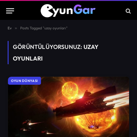
Ev
»
Posts Tagged "uzay oyunları"
GÖRÜNTÜLÜYORSUNUZ:
UZAY
OYUNLARI
OYUN DÜNYASI