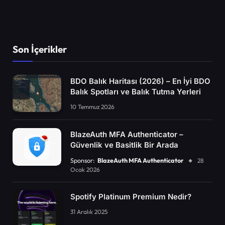
Son İçerikler
BDO Balık Haritası (2026) – En İyi BDO
Balık Spotları ve Balık Tutma Yerleri
10 Temmuz 2026
BlazeAuth MFA Authenticator –
Güvenlik ve Basitlik Bir Arada
Sponsor:
BlazeAuth MFA Authenticator
28
Ocak 2026
Spotify Platinum Premium Nedir?
31 Aralık 2025