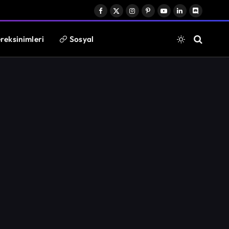
Facebook
X
Instagram
Pinterest
YouTube
LinkedIn
Discord
(Twitter)
reksinimleri
Sosyal