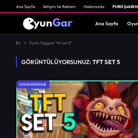
Ana Sayfa
İletişim Ve Reklam
Hakkımızda
PUBG Şekilli N
Ana Sayfa
Oyun
Ev
»
Posts Tagged "tft set 5"
GÖRÜNTÜLÜYORSUNUZ:
TFT SET 5
OYUN DÜNYASI