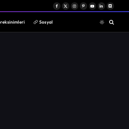
Facebook
X
Instagram
Pinterest
YouTube
LinkedIn
Discord
(Twitter)
reksinimleri
Sosyal