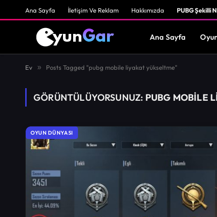
Ana Sayfa
İletişim Ve Reklam
Hakkımızda
PUBG Şekilli N
Ana Sayfa
Oyun
Ev
»
Posts Tagged "pubg mobile liyakat yükseltme"
GÖRÜNTÜLÜYORSUNUZ:
PUBG MOBILE L
OYUN DÜNYASI