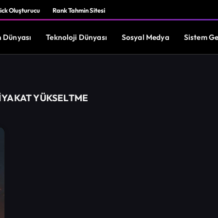
ick Oluşturucu
Rank Tahmin Sitesi
 Dünyası
Teknoloji Dünyası
Sosyal Medya
Sistem Ge
IYAKAT YÜKSELTME