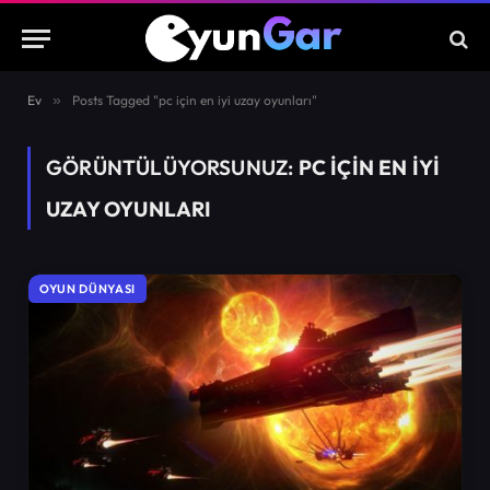
Ev
»
Posts Tagged "pc için en iyi uzay oyunları"
GÖRÜNTÜLÜYORSUNUZ:
PC IÇIN EN IYI
UZAY OYUNLARI
OYUN DÜNYASI