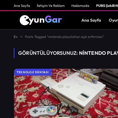
Ana Sayfa
İletişim Ve Reklam
Hakkımızda
PUBG Şekilli N
Ana Sayfa
Oyun
Ev
»
Posts Tagged "nintendo playstation açık arttırması"
GÖRÜNTÜLÜYORSUNUZ:
NINTENDO PLAY
TEKNOLOJI DÜNYASI