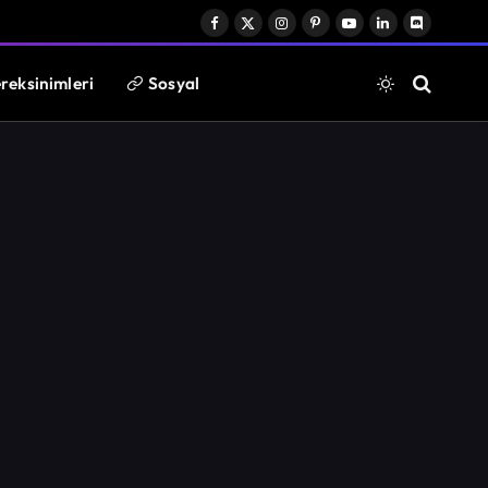
Facebook
X
Instagram
Pinterest
YouTube
LinkedIn
Discord
(Twitter)
reksinimleri
Sosyal