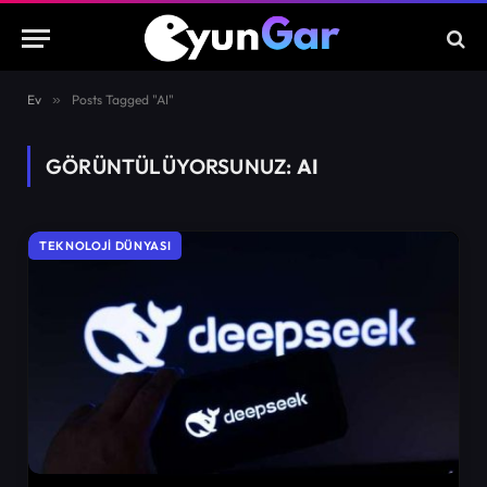
Ev
»
Posts Tagged "AI"
GÖRÜNTÜLÜYORSUNUZ:
AI
TEKNOLOJI DÜNYASI