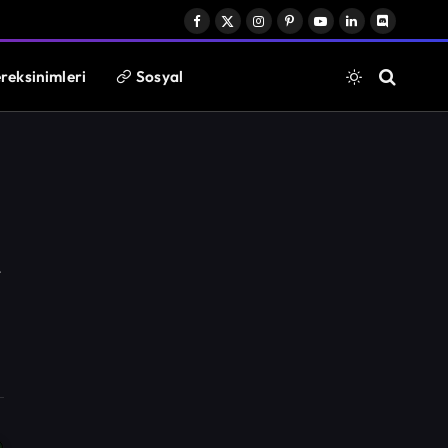
Facebook
X
Instagram
Pinterest
YouTube
LinkedIn
Discord
(Twitter)
reksinimleri
Sosyal
Website