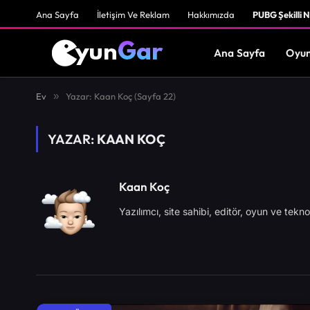
Ana Sayfa
İletişim Ve Reklam
Hakkımızda
PUBG Şekilli N
Ana Sayfa
Oyun
Ev
»
Yazar: Kaan Koç (Sayfa 22)
YAZAR:
KAAN KOÇ
Kaan Koç
Yazılımcı, site sahibi, editör, oyun ve teknolo