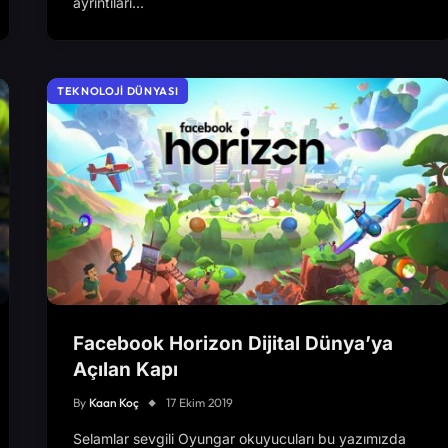
ayrıntıları…
TEKNOLOJI DÜNYASI
Facebook Horizon Dijital Dünya’ya
Açılan Kapı
By
Kaan Koç
17 Ekim 2019
Selamlar sevgili Oyungar okuyucuları bu yazımızda