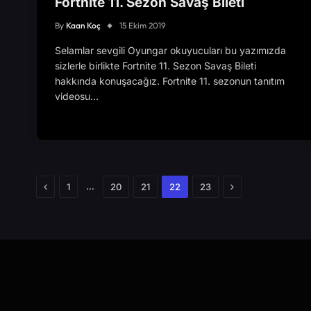
Fortnite 11. Sezon Savaş Bileti
By
Kaan Koç
15 Ekim 2019
Selamlar sevgili Oyungar okuyucuları bu yazımızda
sizlerle birlikte Fortnite 11. Sezon Savaş Bileti
hakkında konuşacağız. Fortnite 11. sezonun tanıtım
videosu…
Önceki
Next
…
1
20
21
22
23