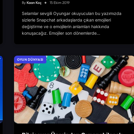
By
Kaan Koç
15 Ekim 2019
Selamlar sevgili Oyungar okuyucuları bu yazımızda
sizlerle Snapchat arkadaşlarda çıkan emojileri
değiştirme ve o emojilerin anlamları hakkında
konuşacağız. Emojiler son dönemlerde…
OYUN DÜNYASI